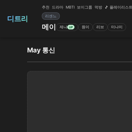
추천
드라마
MBTI
보이그룹
먹방
🎵 플레이리스
리센느
디트리
메이
제나
원이
리브
미나미
UP
May 통신