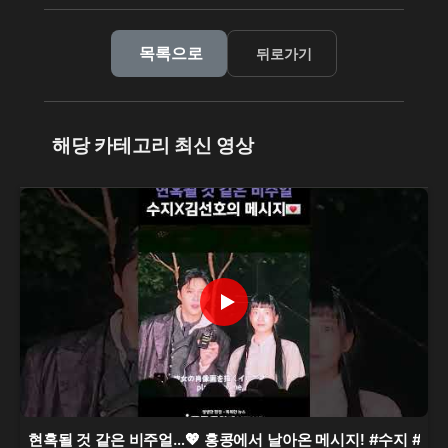
목록으로
뒤로가기
해당 카테고리 최신 영상
현혹될 것 같은 비주얼…💖 홍콩에서 날아온 메시지! #수지 #김