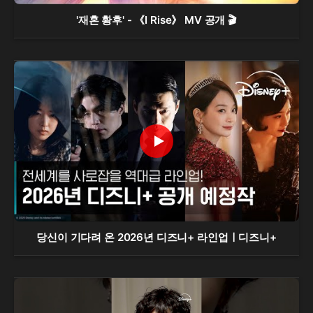
'재혼 황후' - 《I Rise》 MV 공개 🎬
당신이 기다려 온 2026년 디즈니+ 라인업ㅣ디즈니+