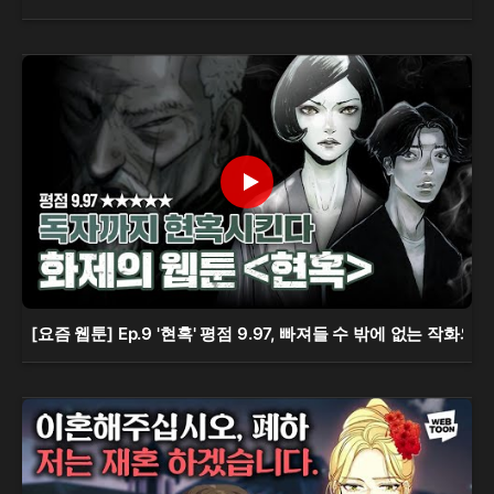
[요즘 웹툰] Ep.9 '현혹' 평점 9.97, 빠져들 수 밖에 없는 작화와 