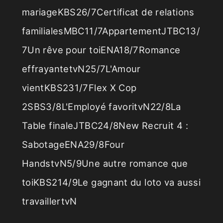
mariageKBS26/7Certificat de relations
familialesMBC11/7AppartementJTBC13/
7Un rêve pour toiENA18/7Romance
effrayantetvN25/7L'Amour
vientKBS231/7Flex X Cop
2SBS3/8L'Employé favoritvN22/8La
Table finaleJTBC24/8New Recruit 4 :
SabotageENA29/8Four
HandstvN5/9Une autre romance que
toiKBS214/9Le gagnant du loto va aussi
travaillertvN