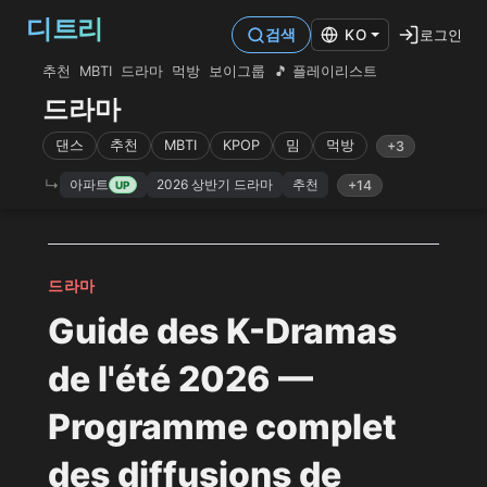
디트리
로그인
검색
KO
추천
MBTI
드라마
먹방
보이그룹
🎵 플레이리스트
드라마
댄스
추천
MBTI
KPOP
밈
먹방
+3
아파트
2026 상반기 드라마
추천
+14
UP
드라마
Guide des K-Dramas
de l'été 2026 —
Programme complet
des diffusions de