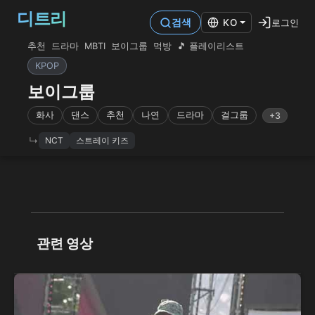
디트리
로그인
검색
KO
추천
드라마
MBTI
보이그룹
먹방
🎵 플레이리스트
KPOP
보이그룹
화사
댄스
추천
나연
드라마
걸그룹
+3
NCT
스트레이 키즈
관련 영상