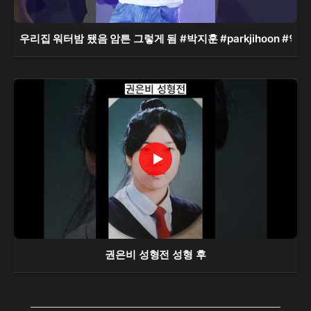
우리집 워터밤 됐음 암튼 그렇게 됨 #박지훈 #parkjihoon #약한영웅
권은비 성형전 성형 후