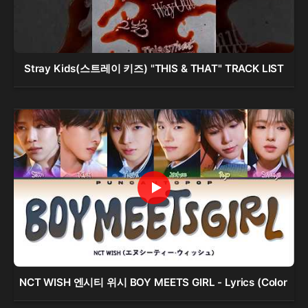
Stray Kids(스트레이 키즈) "THIS & THAT" TRACK LIST
NCT WISH 엔시티 위시 BOY MEETS GIRL - Lyrics (Color 