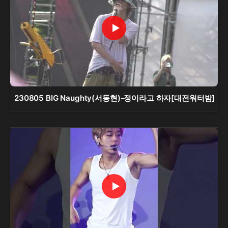
230805 BIG Naughty(서동현)-정이라고 하자[대전워터밤]