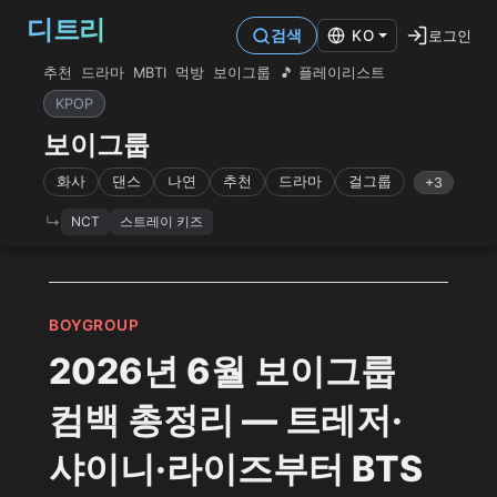
디트리
로그인
검색
KO
추천
드라마
MBTI
먹방
보이그룹
🎵 플레이리스트
KPOP
보이그룹
화사
댄스
나연
추천
드라마
걸그룹
+3
NCT
스트레이 키즈
BOYGROUP
2026년 6월 보이그룹
컴백 총정리 — 트레저·
샤이니·라이즈부터 BTS