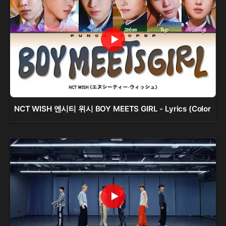
NCT WISH 엔시티 위시 BOY MEETS GIRL - Lyrics (Color 