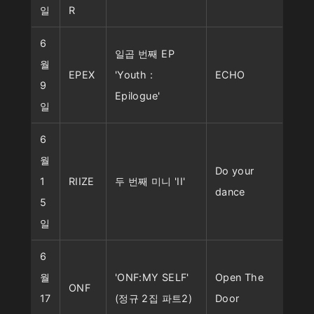
일
R
6
일곱 번째 EP
월
EPEX
'Youth :
ECHO
9
Epilogue'
일
6
월
Do your
1
RIIZE
두 번째 미니 'II'
dance
5
일
6
월
'ONF:MY SELF'
Open The
ONF
17
(정규 2집 파트2)
Door